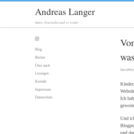
Andreas Langer
Zum Inhalt springen
Autor, Journalist und so weiter
Von
Blog
was
Bücher
Über mich
Veröffe
Lesungen
Kontakt
Kinder,
Impressum
Website
Datenschutz
Ich hab
geweint
Und ic
Blogpos
und da