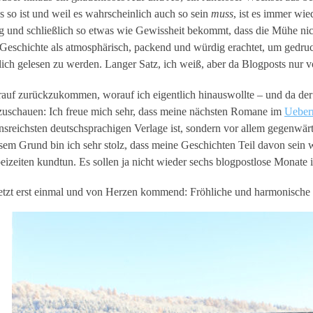
s so ist und weil es wahrscheinlich auch so sein
muss
, ist es immer wie
 und schließlich so etwas wie Gewissheit bekommt, dass die Mühe nich
 Geschichte als atmosphärisch, packend und würdig erachtet, um gedru
lich gelesen zu werden. Langer Satz, ich weiß, aber da Blogposts nur vo
auf zurückzukommen, worauf ich eigentlich hinauswollte – und da der J
zuschauen: Ich freue mich sehr, dass meine nächsten Romane im
Ueberr
onsreichsten deutschsprachigen Verlage ist, sondern vor allem gegenwä
sem Grund bin ich sehr stolz, dass meine Geschichten Teil davon sein
beizeiten kundtun. Es sollen ja nicht wieder sechs blogpostlose Monat
etzt erst einmal und von Herzen kommend: Fröhliche und harmonische