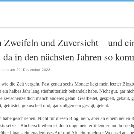
 Zweifeln und Zuversicht – und ei
 da in den nächsten Jahren so ko
ntlicht am
20. Dezember 2022
 wie die Zeit vergeht. Fast genau sechs Monate liegt mein letzter Blog
 ein halbes Jahr lang stiefmütterlich behandelt habe. Nicht gut, gar nicht
e zwischenzeitlich manch anderes getan. Gearbeitet, gespielt, gebaut, g
, getröstet, gekuschelt und, ganz allgemein gesagt, gelebt.
h habe geschrieben. Nicht für diesen Blog, nein, aber an einem neuen
ts setze – Bücherschreiben ist doch ungemein erfüllender und befriedig
rüber hinaus ein gnadenloses Auf und Ab, ein ruheloser Wechsel aus b