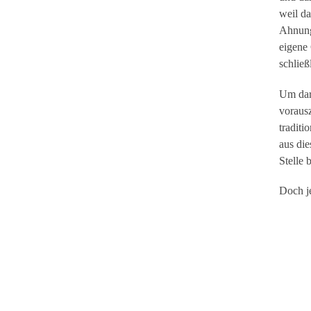
weil da
Ahnung
eigene
schließ
Um dar
voraus
traditi
aus die
Stelle 
Doch j