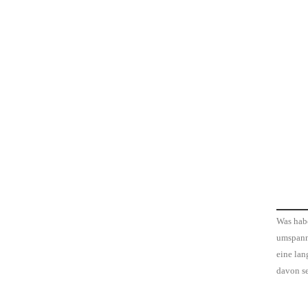
Was habe
umspanne
eine lan
davon se