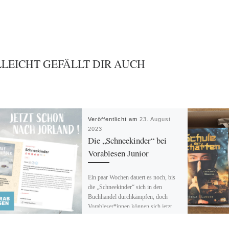
LLEICHT GEFÄLLT DIR AUCH
Veröffentlicht am
23. August
2023
Die „Schneekinder“ bei
Vorablesen Junior
Ein paar Wochen dauert es noch, bis
die „Schneekinder“ sich in den
Buchhandel durchkämpfen, doch
Vorableser*innen können sich jetzt
schon mit ihnen […]